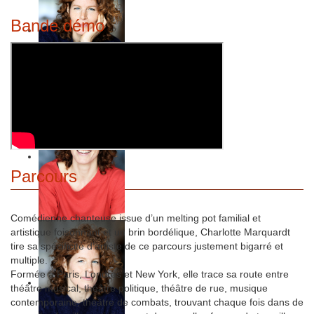
Bande démo
Parcours
Comédienne chanteuse issue d’un melting pot familial et
artistique foisonnant et un brin bordélique, Charlotte Marquardt
tire sa spécificité d’artiste de ce parcours justement bigarré et
multiple.
Formée à Paris, Londres et New York, elle trace sa route entre
théâtre musical, théâtre politique, théâtre de rue, musique
contemporaine, théâtre de combats, trouvant chaque fois dans de