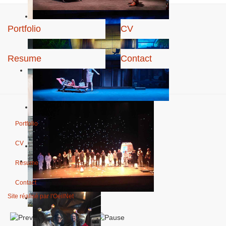
Portfolio
CV
Resume
Contact
Portfolio
CV
Resume
Contact
Site réalisé par l'OeilNet