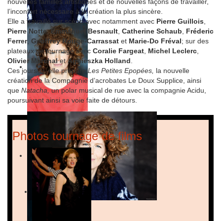
nouvelles familles artistiques et de nouvelles façons de travailler,
l’inconfort nécessaire à la création la plus sincère.
Elle a travaillé sur scène avec notamment avec
Pierre Guillois
,
Pierre Notte
,
Emmanuel Besnault
,
Catherine Schaub
,
Fréderic
Ferrer
,
Geoffrey Rouge-Carrassat
et
Marie-Do Fréval
; sur des
plateaux de tournage avec
Coralie Fargeat
,
Michel Leclerc
,
Olivier Marchal
et
Agnieszka Holland
.
Ces jours-ci, elle prépare
Les Petites Epopées,
la nouvelle
création de la Compagnie d’acrobates Le Doux Supplice, ainsi
que
Natacha,
un polar musical de rue
avec la compagnie Acidu,
poursuivant ainsi sa voie faite de détours.
Photos tournage de films